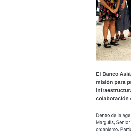
El
Banco Asiát
misión para p
infraestructur
colaboración
Dentro de la age
Margulis, Senior
organismo. Parti