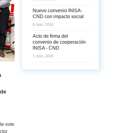
Nuevo convenio INISA-
CND con impacto social
9 Julio, 2026
Acto de firma del
convenio de cooperación
INISA - CND
1 Julio, 2026
a
 de
de este
ctor