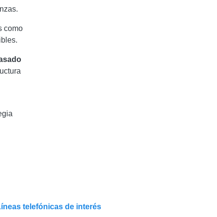
anzas.
as como
ibles.
Basado
uctura
egia
íneas telefónicas de interés