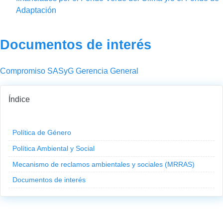
Adaptación
Título
Documentos de interés
Descripción
Compromiso SASyG Gerencia General
Índice
Secciones
Título
Política de Género
Título
Política Ambiental y Social
Título
Mecanismo de reclamos ambientales y sociales (MRRAS)
Título
Documentos de interés