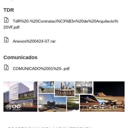
TDR
TdR%20-%20Contrataci%C3%B3n%20de%20Arquitecto%
20VF.pdf
Anexos%200424-07.rar
Comunicados
COMUNICADO%2001%20-.pdf