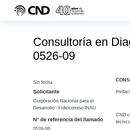
Pasar al contenido principal
Consultoría en Dia
0526-09
CONS
Sin fecha
Solicitante
Invitac
Corporación Nacional para el
Desarrollo - Fideicomiso INAU
CND co
N° de referencia del llamado
técnic
0526-09