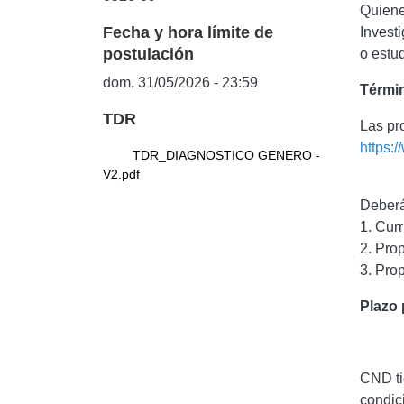
Quiene
Fecha y hora límite de
Invest
postulación
o estu
dom, 31/05/2026 - 23:59
Términ
TDR
Las pr
https:
TDR_DIAGNOSTICO GENERO -
V2.pdf
Deberá
1. Cur
2. Pro
3. Pro
Plazo 
CND ti
condici