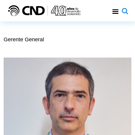
Pasar al contenido principal
Gerente General