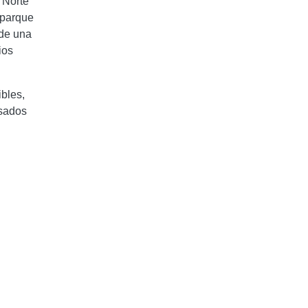
 Norte
 parque
 de una
ios
bles,
nsados