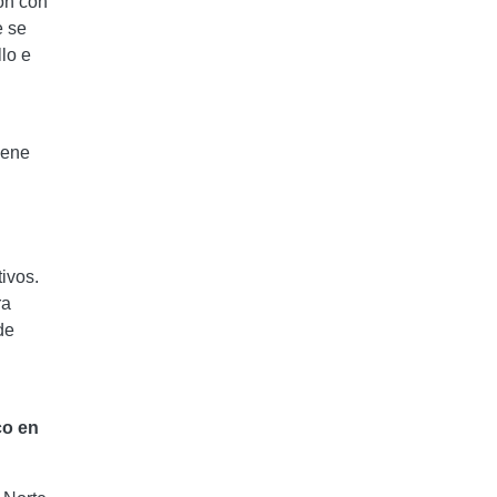
ón con
e se
lo e
viene
ivos.
ra
de
co en