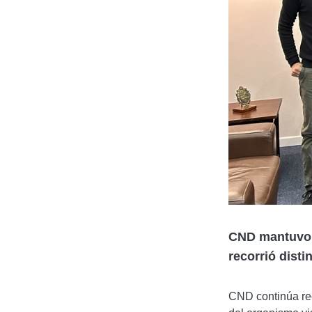
CND mantuvo r
recorrió dist
CND continúa rec