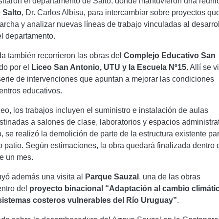
sitaron el departamento de Salto, donde mantuvieron una reuni
 Salto
, Dr. Carlos Albisu, para intercambiar sobre proyectos qu
rcha y analizar nuevas líneas de trabajo vinculadas al desarrol
el departamento.
da también recorrieron las obras del
Complejo Educativo San
ado por el
Liceo San Antonio, UTU y la Escuela Nº15
. Allí se 
erie de intervenciones que apuntan a mejorar las condiciones
centros educativos.
ceo, los trabajos incluyen el suministro e instalación de aulas
stinadas a salones de clase, laboratorios y espacios administrat
 se realizó la demolición de parte de la estructura existente pa
 patio. Según estimaciones, la obra quedará finalizada dentro 
e un mes.
luyó además una visita al
Parque Sauzal
, una de las obras
ntro del
proyecto binacional “Adaptación al cambio climáti
sistemas costeros vulnerables del Río Uruguay”
.