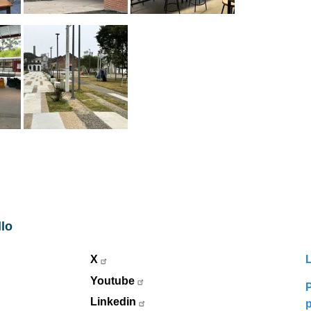
llo
X
L
Youtube
P
Linkedin