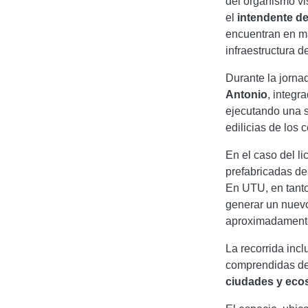
del organismo vi
el
intendente de
encuentran en ma
infraestructura d
Durante la jorna
Antonio
, integr
ejecutando una s
edilicias de los 
En el caso del li
prefabricadas de
En UTU, en tanto,
generar un nuevo
aproximadament
La recorrida inc
comprendidas de
ciudades y eco