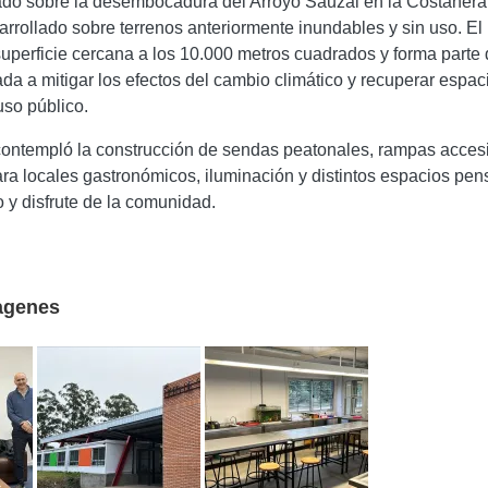
ado sobre la desembocadura del Arroyo Sauzal en la Costanera
sarrollado sobre terrenos anteriormente inundables y sin uso. El
uperficie cercana a los 10.000 metros cuadrados y forma parte
ada a mitigar los efectos del cambio climático y recuperar espac
uso público.
contempló la construcción de sendas peatonales, rampas accesi
para locales gastronómicos, iluminación y distintos espacios pe
 y disfrute de la comunidad.
agenes