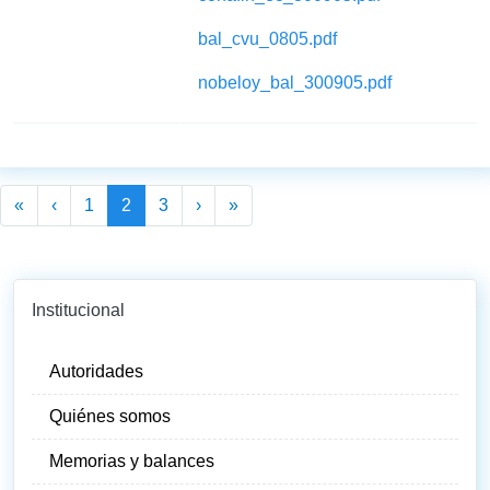
bal_cvu_0805.pdf
nobeloy_bal_300905.pdf
Paginación
Primera página
Página anterior
Siguiente página
Última página
«
‹
1
2
3
›
»
Institucional
Autoridades
Quiénes somos
Memorias y balances