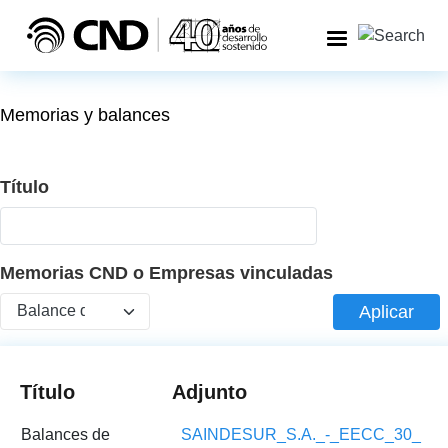
Pasar al contenido principal
Memorias y balances
Título
Memorias CND o Empresas vinculadas
Aplicar
Título
Adjunto
Balances de
SAINDESUR_S.A._-_EECC_30_